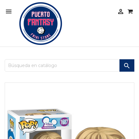


