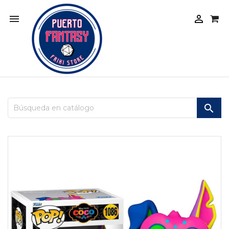


