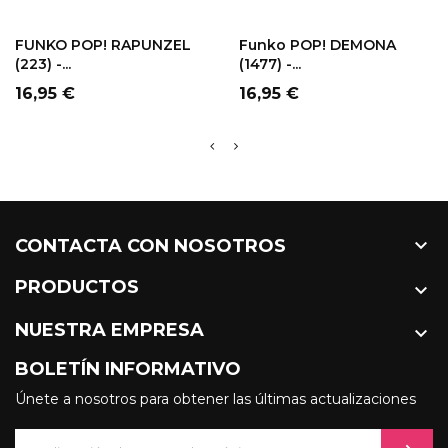
FUNKO POP! RAPUNZEL
Funko POP! DEMONA
(223) -...
(1477) -...
Precio
Precio
16,95 €
16,95 €

CONTACTA CON NOSOTROS
PRODUCTOS

NUESTRA EMPRESA

BOLETÍN INFORMATIVO
Únete a nosotros para obtener las últimas actualizaciones