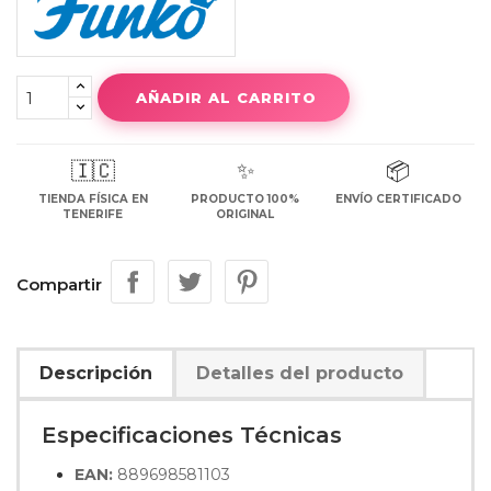
AÑADIR AL CARRITO
🇮🇨
✨
📦
TIENDA FÍSICA EN
PRODUCTO 100%
ENVÍO CERTIFICADO
TENERIFE
ORIGINAL
Compartir
Descripción
Detalles del producto
Especificaciones Técnicas
EAN:
889698581103