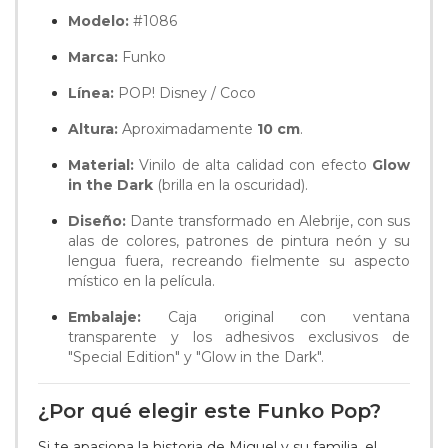
Modelo:
#1086
Marca:
Funko
Línea:
POP! Disney / Coco
Altura:
Aproximadamente
10 cm
.
Material:
Vinilo de alta calidad con efecto
Glow
in the Dark
(brilla en la oscuridad).
Diseño:
Dante transformado en Alebrije, con sus
alas de colores, patrones de pintura neón y su
lengua fuera, recreando fielmente su aspecto
místico en la película.
Embalaje:
Caja original con ventana
transparente y los adhesivos exclusivos de
"Special Edition" y "Glow in the Dark".
¿Por qué elegir este Funko Pop?
Si te apasiona la historia de Miguel y su familia, el