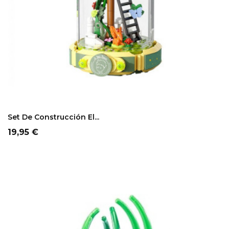
Set De Construcción El...
Precio
19,95 €