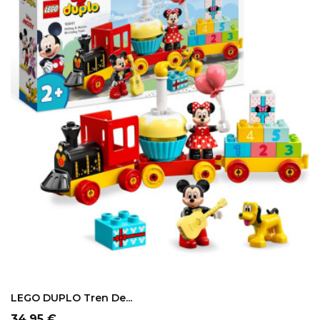
LEGO DUPLO Tren De...
Precio
34,95 €