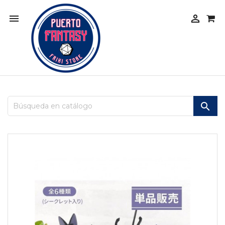


