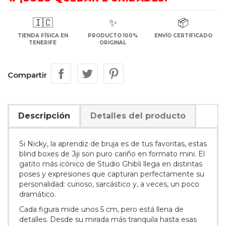
🇮🇨
✨
📦
TIENDA FÍSICA EN
PRODUCTO 100%
ENVÍO CERTIFICADO
TENERIFE
ORIGINAL
Compartir
Descripción
Detalles del producto
Si Nicky, la aprendiz de bruja es de tus favoritas, estas
blind boxes de Jiji son puro cariño en formato mini. El
gatito más icónico de Studio Ghibli llega en distintas
poses y expresiones que capturan perfectamente su
personalidad: curioso, sarcástico y, a veces, un poco
dramático.
Cada figura mide unos 5 cm, pero está llena de
detalles. Desde su mirada más tranquila hasta esas