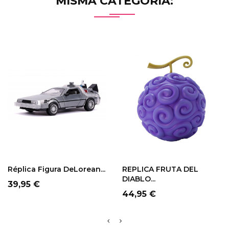
MISMA CATEGORÍA:
Réplica Figura DeLorean...
REPLICA FRUTA DEL
DIABLO...
Precio
39,95 €
Precio
44,95 €