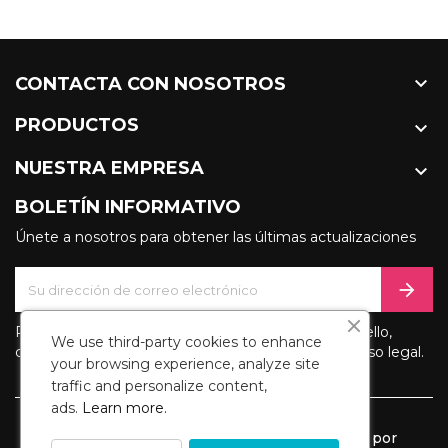

CONTACTA CON NOSOTROS
PRODUCTOS

NUESTRA EMPRESA

BOLETÍN INFORMATIVO
Únete a nosotros para obtener las últimas actualizaciones
Puede darse de baja en cualquier momento. Para ello,
We use third-party cookies to enhance
consulte nuestra información de contacto en el aviso legal.
your browsing experience, analyze site
traffic and personalize content,
ads.
Learn more.
© 2026 - Software Ecommerce desarrollado por