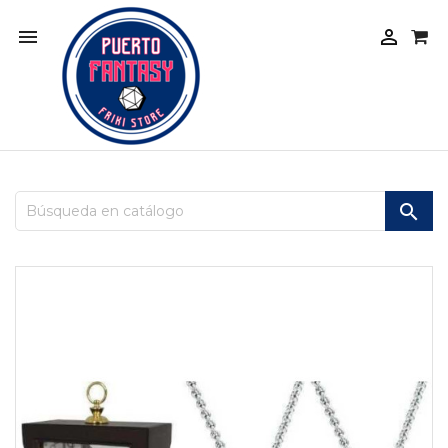


