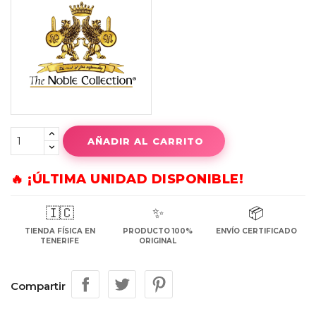
AÑADIR AL CARRITO
🔥 ¡ÚLTIMA UNIDAD DISPONIBLE!
🇮🇨
✨
📦
TIENDA FÍSICA EN
PRODUCTO 100%
ENVÍO CERTIFICADO
TENERIFE
ORIGINAL
Compartir