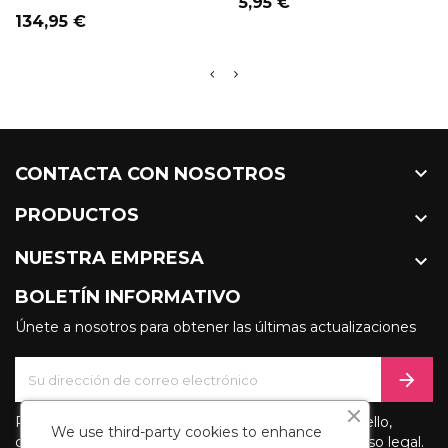
Precio
5,95 €
Precio
134,95 €

CONTACTA CON NOSOTROS
PRODUCTOS

NUESTRA EMPRESA

BOLETÍN INFORMATIVO
Únete a nosotros para obtener las últimas actualizaciones
Puede darse de baja en cualquier momento. Para ello,
We use third-party cookies to enhance
consulte nuestra información de contacto en el aviso legal.