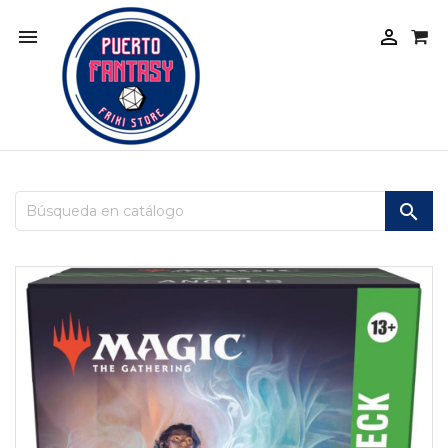


