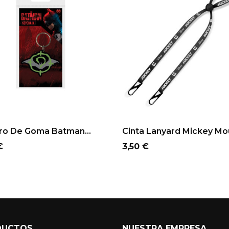
ro De Goma Batman...
Cinta Lanyard Mickey M
o
Precio
€
3,50 €
DUCTOS
NUESTRA EMPRESA