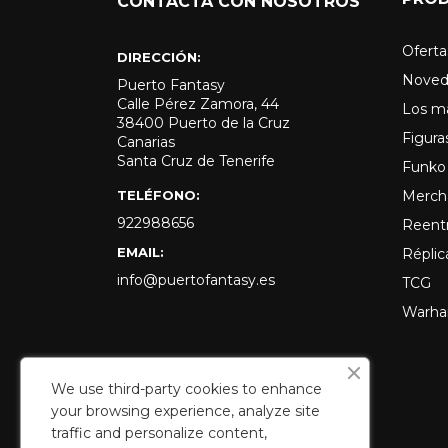
CONTACTA CON NOSOTROS
Oferta
DIRECCIÓN:
Noved
Puerto Fantasy
Calle Pérez Zamora, 44
Los m
38400 Puerto de la Cruz
Figura
Canarias
Santa Cruz de Tenerife
Funko
TELÉFONO:
Merch
922988656
Reent
EMAIL:
Réplic
info@puertofantasy.es
TCG
Warh
We use third-party cookies to enhance
your browsing experience, analyze site
traffic and personalize content,