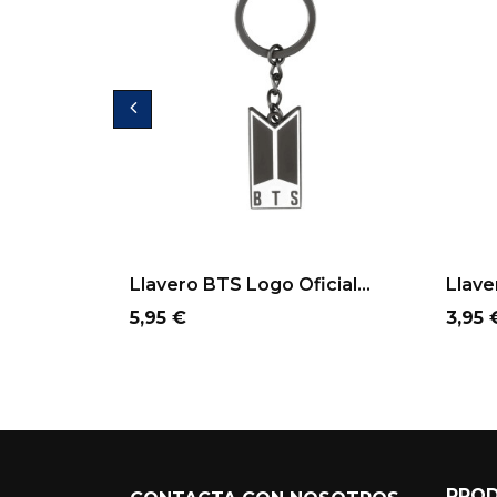
Llavero BTS Logo Oficial...
Llave
Precio
Preci
5,95 €
3,95 
PRO