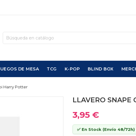
JUEGOS DE MESA
TCG
K-POP
BLIND BOX
MERC
i Harry Potter
LLAVERO SNAPE 
3,95 €
✅ En Stock (Envío 48/72h)