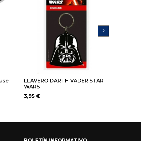
ouse
LLAVERO DARTH VADER STAR
LLAVERO 
WARS
LOGO
Precio
Precio
3,95 €
3,95 €
BOLETÍN INFORMATIVO