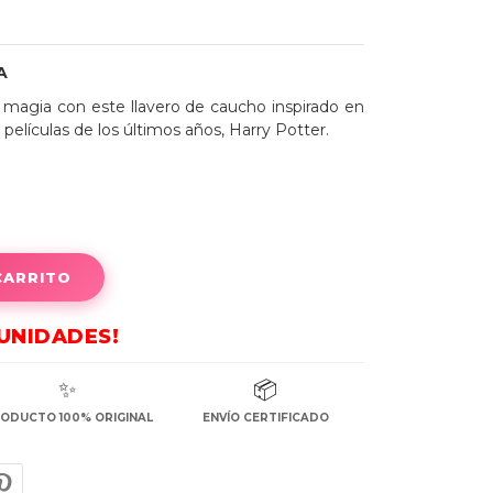
A
 magia con este llavero de caucho inspirado en
 películas de los últimos años, Harry Potter.
CARRITO
 UNIDADES!
✨
📦
ODUCTO 100% ORIGINAL
ENVÍO CERTIFICADO