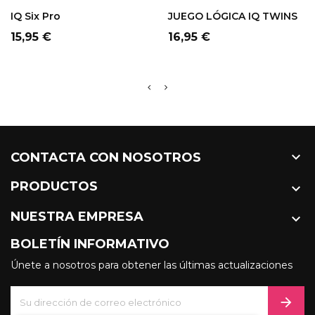
IQ Six Pro
JUEGO LÓGICA IQ TWINS
Precio
Precio
15,95 €
16,95 €

CONTACTA CON NOSOTROS
PRODUCTOS

NUESTRA EMPRESA

BOLETÍN INFORMATIVO
Únete a nosotros para obtener las últimas actualizaciones