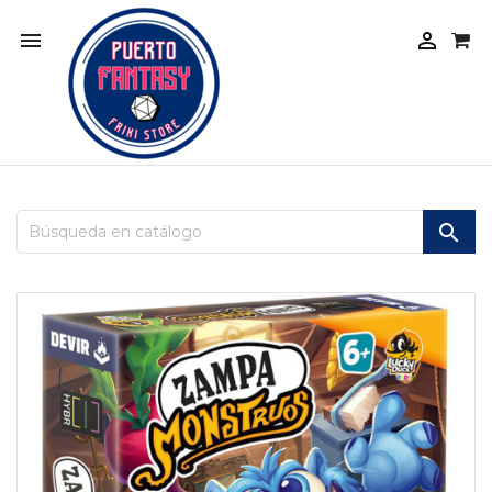


