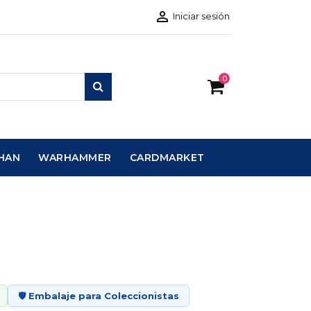

Iniciar sesión
0
HAN
WARHAMMER
CARDMARKET
🛡️ Embalaje para Coleccionistas