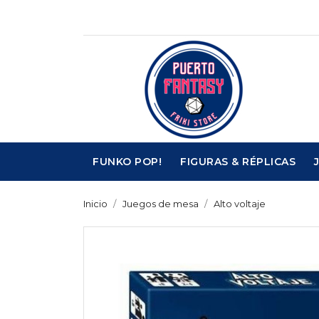
FUNKO POP!
FIGURAS & RÉPLICAS
Inicio
Juegos de mesa
Alto voltaje