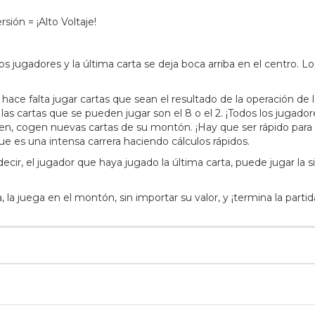
sión = ¡Alto Voltaje!
los jugadores y la última carta se deja boca arriba en el centro.
, hace falta jugar cartas que sean el resultado de la operación de 
, las cartas que se pueden jugar son el 8 o el 2. ¡Todos los jugado
rven, cogen nuevas cartas de su montón. ¡Hay que ser rápido para e
ue es una intensa carrera haciendo cálculos rápidos.
cir, el jugador que haya jugado la última carta, puede jugar la si
la juega en el montón, sin importar su valor, y ¡termina la partid