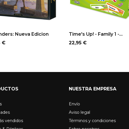
ders: Nueva Edicion
Time's Up! - Family 1 -...
o
Precio
5 €
22,95 €
DUCTOS
NUESTRA EMPRESA
s
Envío
ades
Aviso legal
ás vendidos
Términos y condiciones
s & Réplicas
Sobre nosotros