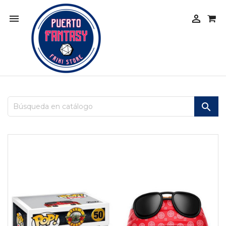


