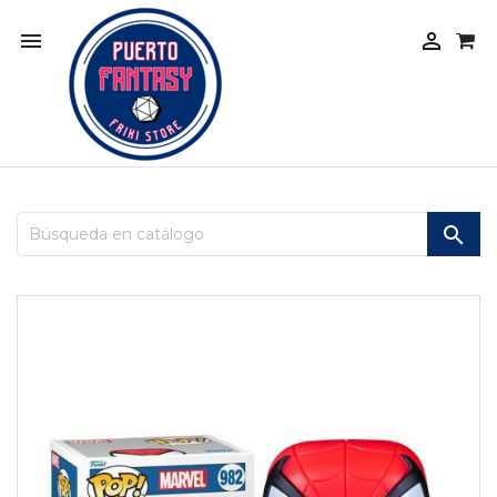


