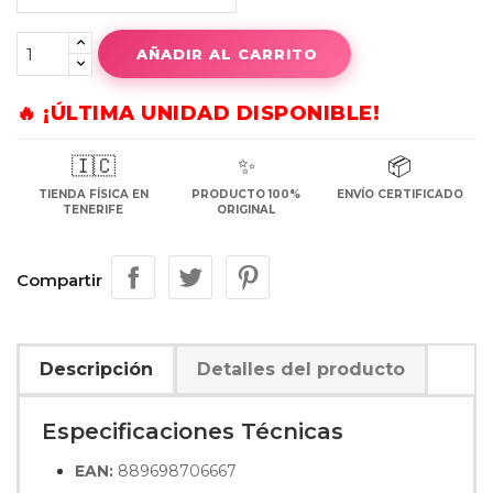
AÑADIR AL CARRITO
🔥 ¡ÚLTIMA UNIDAD DISPONIBLE!
🇮🇨
✨
📦
TIENDA FÍSICA EN
PRODUCTO 100%
ENVÍO CERTIFICADO
TENERIFE
ORIGINAL
Compartir
Descripción
Detalles del producto
Especificaciones Técnicas
EAN:
889698706667