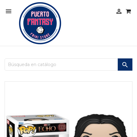


