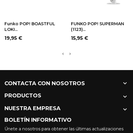
Funko POP! BOASTFUL
FUNKO POP! SUPERMAN
LOKI...
(1123)...
Precio
Precio
19,95 €
15,95 €

CONTACTA CON NOSOTROS
PRODUCTOS

NUESTRA EMPRESA

BOLETÍN INFORMATIVO
Únete a nosotros para obtener las últimas actualizaciones