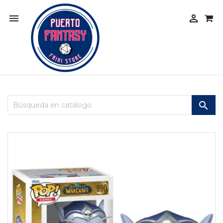


